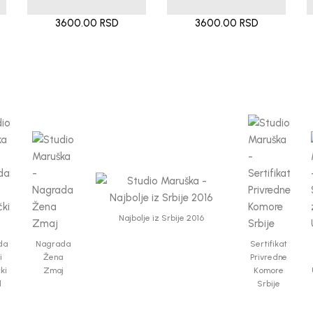
3600.00 RSD
3600.00 RSD
Najbolje iz Srbije 2016
da
Nagrada
Sertifikat
i
Žena
Privredne
čki
Zmaj
Komore
d
Srbije