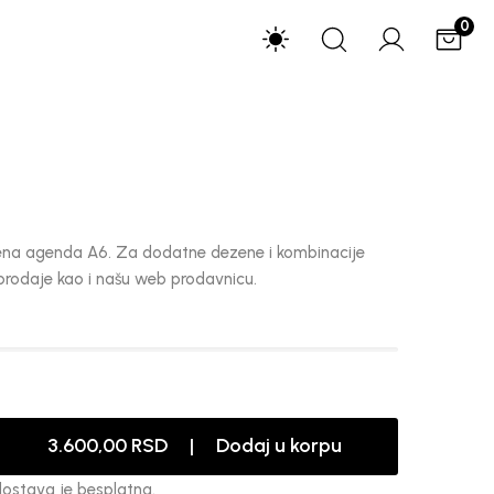
0
ilena agenda A6. Za dodatne dezene i kombinacije
prodaje kao i našu web prodavnicu.
3.600,00 RSD | Dodaj u korpu
dostava je besplatna.