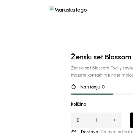
Ženski set Blossom
Ženski set Blossom Twilly i sv
možete kontaktirati naše malo
Na stanju: 0
Količina:
Dostava:
Za ovaj artikal 