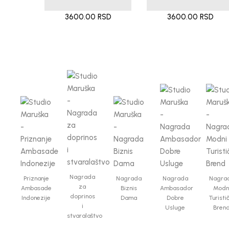
3600.00 RSD
3600.00 RSD
Nagrada
Priznanje
Nagrada
Nagrada
Nagra
za
Ambasade
Biznis
Ambasador
Modn
doprinos
Indonezije
Dama
Dobre
Turisti
i
Usluge
Bren
stvaralaštvo