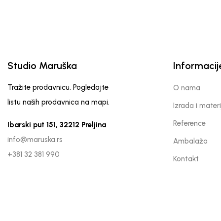
Studio Maruška
Informacij
Tražite prodavnicu. Pogledajte
O nama
listu naših prodavnica na mapi.
Izrada i materi
Reference
Ibarski put 151, 32212 Preljina
info@maruska.rs
Ambalaža
+381 32 381 990
Kontakt