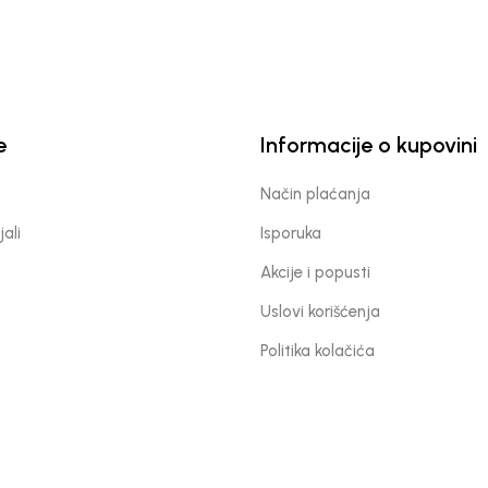
e
Informacije o kupovini
Način plaćanja
jali
Isporuka
Akcije i popusti
Uslovi korišćenja
Politika kolačića