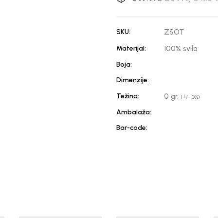
SKU:
ZSOT
Materijal:
100% svila
Boja:
Dimenzije:
Težina:
0 gr.
(+/- 0%)
Ambalaža:
Bar-code: