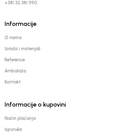
+381 32 381 990
Informacije
O nama
Izrada i materijali
Reference
Ambalaža
Kontakt
Informacije o kupovini
Način plaćanja
Isporuka