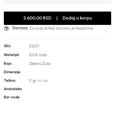
3.600,00 RSD | Dodaj u korpu
Dostava:
Za ovaj artikal dostava je besplatna.
SKU:
ZSOT
Materijal:
100% svila
Boja:
Zelena Žuta
Dimenzije:
Težina:
0 gr.
(+/- 0%)
Ambalaža:
Bar-code: