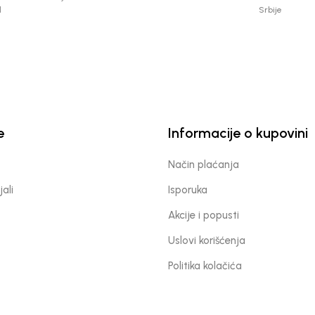
d
Srbije
e
Informacije o kupovini
Način plaćanja
jali
Isporuka
Akcije i popusti
Uslovi korišćenja
Politika kolačića