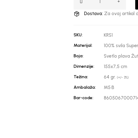
Dostava:
Za ovaj artikal 
SKU:
KRS1
Materijal:
100% svila Super
Boja:
Svetlo plava Žu
Dimenzije:
155x7,5 cm
Težina:
64 gr.
(+/- 3%)
Ambalaža:
M5·B
Bar-code:
860506700071