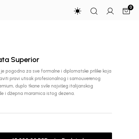
0
ta Superior
je pogodna za sve formalne i diplomatske prilike koja
taviti pravi utisak profesionalnog i samouverenog
mium, duplo tkane svile najvišeg italijanskog
 ide i džepna maramica istog dezena.