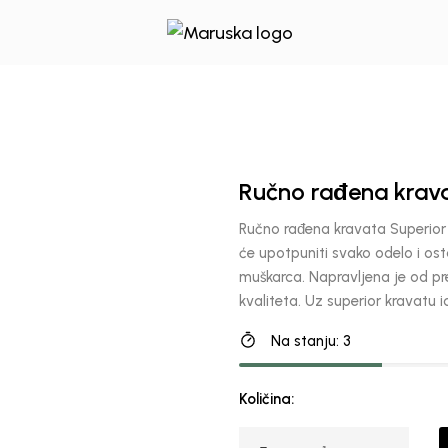
Ručno rađena krava
Ručno rađena kravata Superior 
će upotpuniti svako odelo i os
muškarca. Napravljena je od pre
kvaliteta. Uz superior kravatu
Na stanju: 3
Količina: