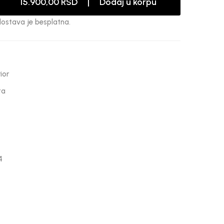
15.900,00 RSD | Dodaj u korpu
dostava je besplatna.
ior
ta
4