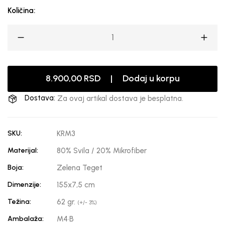
Količina:
8.900,00 RSD | Dodaj u korpu
Dostava:
Za ovaj artikal dostava je besplatna.
SKU:
KRM3
Materijal:
80% Svila / 20% Mikrofiber
Boja:
Zelena Teget
Dimenzije:
155x7,5 cm
Težina:
62 gr.
(+/- 3%)
Ambalaža:
M4·B