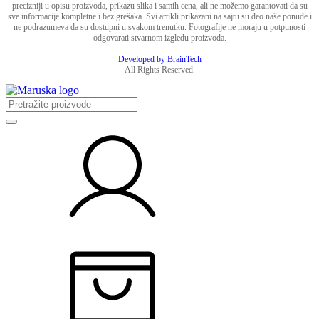
precizniji u opisu proizvoda, prikazu slika i samih cena, ali ne možemo garantovati da su
sve informacije kompletne i bez grešaka. Svi artikli prikazani na sajtu su deo naše ponude i
ne podrazumeva da su dostupni u svakom trenutku. Fotografije ne moraju u potpunosti
odgovarati stvarnom izgledu proizvoda.
Developed by BrainTech
All Rights Reserved.