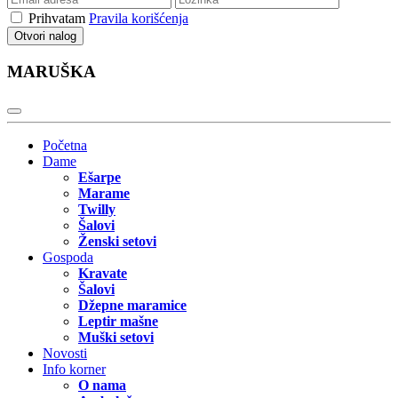
Prihvatam
Pravila korišćenja
Otvori nalog
MARUŠKA
Početna
Dame
Ešarpe
Marame
Twilly
Šalovi
Ženski setovi
Gospoda
Kravate
Šalovi
Džepne maramice
Leptir mašne
Muški setovi
Novosti
Info korner
O nama