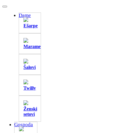
Dame
Ešarpe
Marame
Šalovi
Twilly
Ženski
setovi
Gospoda