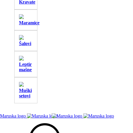
Kravate
Maramice
Šalovi
Leptir
mašne
Muški
setovi