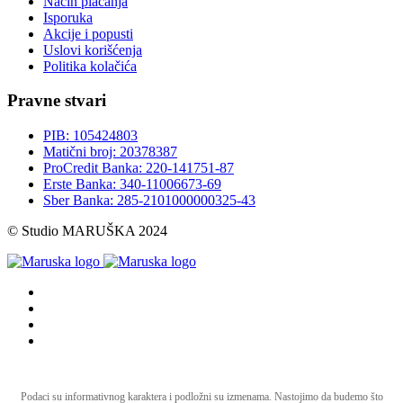
Način plaćanja
Isporuka
Akcije i popusti
Uslovi korišćenja
Politika kolačića
Pravne stvari
PIB: 105424803
Matični broj: 20378387
ProCredit Banka: 220-141751-87
Erste Banka: 340-11006673-69
Sber Banka: 285-2101000000325-43
© Studio MARUŠKA 2024
Podaci su informativnog karaktera i podložni su izmenama. Nastojimo da budemo što