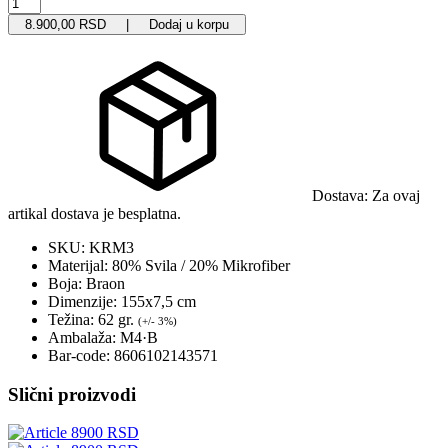
8.900,00 RSD | Dodaj u korpu
Dostava:
Za ovaj
artikal dostava je besplatna.
SKU:
KRM3
Materijal:
80% Svila / 20% Mikrofiber
Boja:
Braon
Dimenzije:
155x7,5 cm
Težina:
62 gr.
(+/- 3%)
Ambalaža:
M4·B
Bar-code:
8606102143571
Slični proizvodi
8900 RSD