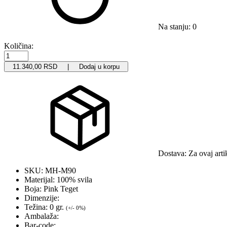
Na stanju: 0
Količina:
11.340,00 RSD | Dodaj u korpu
Dostava:
Za ovaj arti
SKU:
MH-M90
Materijal:
100% svila
Boja:
Pink Teget
Dimenzije:
Težina:
0 gr.
(+/- 0%)
Ambalaža:
Bar-code: