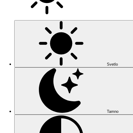
Svetlo
Tamno