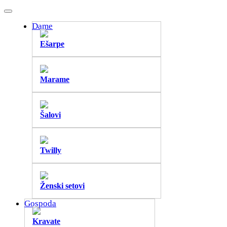
Dame
Ešarpe
Marame
Šalovi
Twilly
Ženski setovi
Gospoda
Kravate