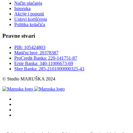
Način plaćanja
Isporuka
Akcije i popusti
Uslovi korišćenja
Politika kolačića
Pravne stvari
PIB: 105424803
Matični broj: 20378387
ProCredit Banka: 220-141751-87
Erste Banka: 340-11006673-69
Sber Banka: 285-2101000000325-43
© Studio MARUŠKA 2024