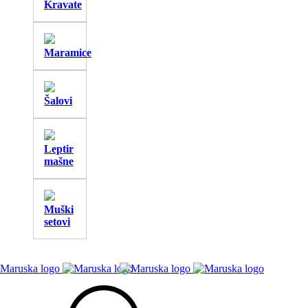
Kravate
Maramice
Šalovi
Leptir
mašne
Muški
setovi