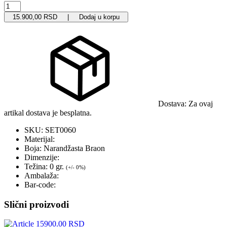
15.900,00 RSD | Dodaj u korpu
Dostava:
Za ovaj
artikal dostava je besplatna.
SKU:
SET0060
Materijal:
Boja:
Narandžasta Braon
Dimenzije:
Težina:
0 gr.
(+/- 0%)
Ambalaža:
Bar-code:
Slični proizvodi
15900.00 RSD