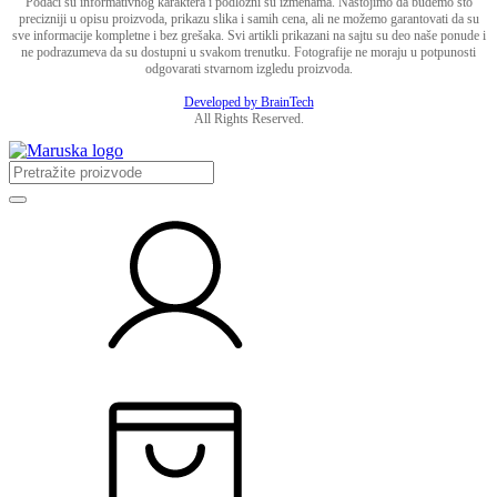
Podaci su informativnog karaktera i podložni su izmenama. Nastojimo da budemo što
precizniji u opisu proizvoda, prikazu slika i samih cena, ali ne možemo garantovati da su
sve informacije kompletne i bez grešaka. Svi artikli prikazani na sajtu su deo naše ponude i
ne podrazumeva da su dostupni u svakom trenutku. Fotografije ne moraju u potpunosti
odgovarati stvarnom izgledu proizvoda.
Developed by BrainTech
All Rights Reserved.