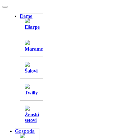
Dame
Ešarpe
Marame
Šalovi
Twilly
Ženski
setovi
Gospoda