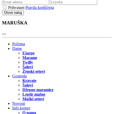
Prihvatam
Pravila korišćenja
Otvori nalog
MARUŠKA
Početna
Dame
Ešarpe
Marame
Twilly
Šalovi
Ženski setovi
Gospoda
Kravate
Šalovi
Džepne maramice
Leptir mašne
Muški setovi
Novosti
Info korner
O nama