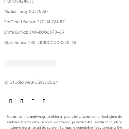
PIB: 105424803
Matični broj: 20378387
ProCredit Banka: 220-141751-87
Erste Banka: 340-11006673-69
Sber Banka: 285-2101000000325-43
© Studio MARUŠKA 2024
Podaci su informativnog karaktera i podložni su izmenama. Nastojimo da
budemo što precizniji u opisu proizvoda, prikazu slika i samih cena, ali ne
možemo garantovati da su sve informacije kompletne i bez grešaka. Svi