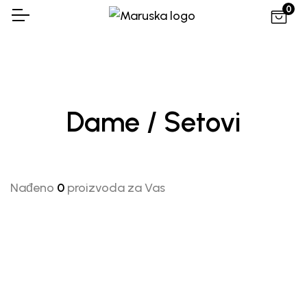
0
Dame / Setovi
Nađeno
0
proizvoda za Vas