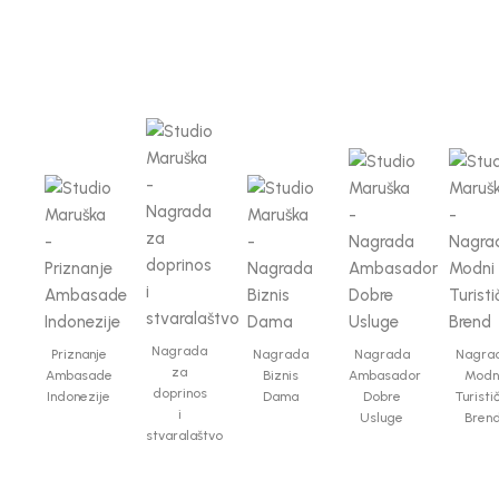
Nagrada
Priznanje
Nagrada
Nagrada
Nagra
za
Ambasade
Biznis
Ambasador
Modn
doprinos
Indonezije
Dama
Dobre
Turisti
i
Usluge
Bren
stvaralaštvo