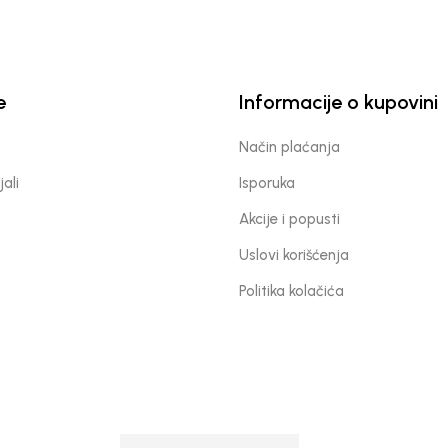
e
Informacije o kupovini
Način plaćanja
jali
Isporuka
Akcije i popusti
Uslovi korišćenja
Politika kolačića