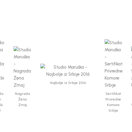
Najbolje iz Srbije 2016
da
Nagrada
Sertifikat
i
Žena
Privredne
čki
Zmaj
Komore
d
Srbije