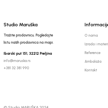
Studio Maruška
Informacij
Tražite prodavnicu. Pogledajte
O nama
listu naših prodavnica na mapi.
Izrada i materi
Reference
Ibarski put 151, 32212 Preljina
info@maruska.rs
Ambalaža
+381 32 381 990
Kontakt
© Studio MARUŠKA 2024