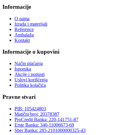
Informacije
O nama
Izrada i materijali
Reference
Ambalaža
Kontakt
Informacije o kupovini
Način plaćanja
Isporuka
Akcije i popusti
Uslovi korišćenja
Politika kolačića
Pravne stvari
PIB: 105424803
Matični broj: 20378387
ProCredit Banka: 220-141751-87
Erste Banka: 340-11006673-69
Sber Banka: 285-2101000000325-43