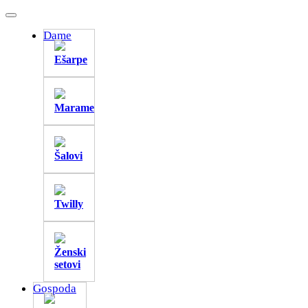
Dame
Ešarpe
Marame
Šalovi
Twilly
Ženski
setovi
Gospoda