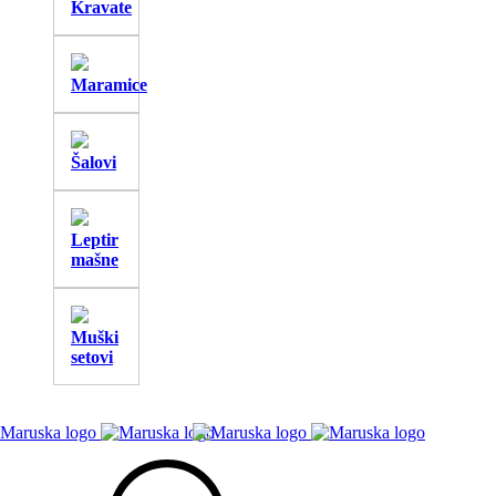
Kravate
Maramice
Šalovi
Leptir
mašne
Muški
setovi