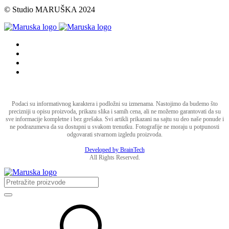
© Studio MARUŠKA 2024
Podaci su informativnog karaktera i podložni su izmenama. Nastojimo da budemo što
precizniji u opisu proizvoda, prikazu slika i samih cena, ali ne možemo garantovati da su
sve informacije kompletne i bez grešaka. Svi artikli prikazani na sajtu su deo naše ponude i
ne podrazumeva da su dostupni u svakom trenutku. Fotografije ne moraju u potpunosti
odgovarati stvarnom izgledu proizvoda.
Developed by BrainTech
All Rights Reserved.