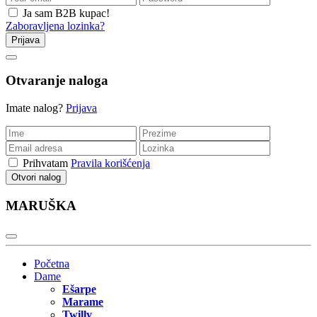
Ja sam B2B kupac!
Zaboravljena lozinka?
Prijava
Otvaranje naloga
Imate nalog?
Prijava
Prihvatam
Pravila korišćenja
Otvori nalog
MARUŠKA
Početna
Dame
Ešarpe
Marame
Twilly