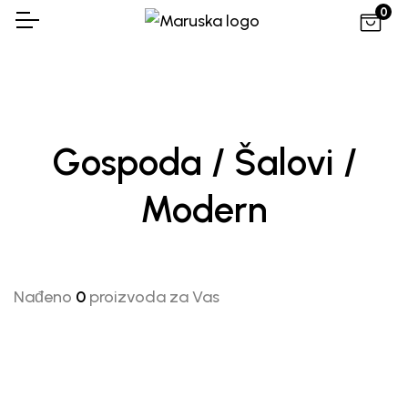
0
Gospoda / Šalovi /
Modern
Nađeno
0
proizvoda za Vas