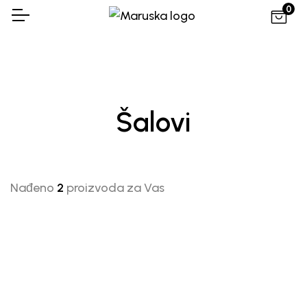
0
Šalovi
Nađeno
2
proizvoda za Vas