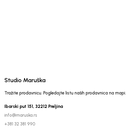
Muški šal Elegance
Muški šal Elegance
1
Studio Maruška
Tražite prodavnicu. Pogledajte listu naših prodavnica na mapi.
Ibarski put 151, 32212 Preljina
info@maruska.rs
+381 32 381 990