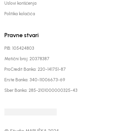
Uslovi korišćenja
Politika kolačića
Pravne stvari
PIB: 105424803
Matični broj: 20378387
ProCredit Banka: 220-141751-87
Erste Banka: 340-11006673-69
Sber Banka: 285-2101000000325-43
© Studio MARUŠKA 2024