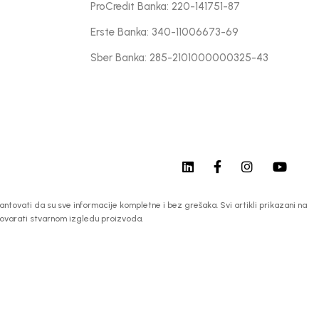
ProCredit Banka: 220-141751-87
Erste Banka: 340-11006673-69
Sber Banka: 285-2101000000325-43
tovati da su sve informacije kompletne i bez grešaka. Svi artikli prikazani na
govarati stvarnom izgledu proizvoda.