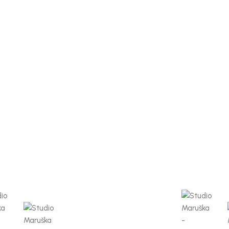
a
Štampana ešarpa Tatiana
Štampan
1
2
3
4
5
6
7