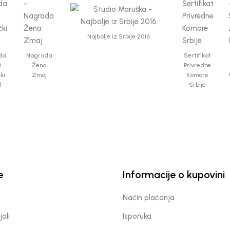
Najbolje iz Srbije 2016
da
Nagrada
Sertifikat
i
Žena
Privredne
čki
Zmaj
Komore
d
Srbije
e
Informacije o kupovini
Način plaćanja
jali
Isporuka