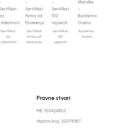
Sertifikat
Sertifikat
Sertifikat
Bonitetna
za
Firma od
100
Ocena
Unikatnost
Poverenja
najvećih
Pravne stvari
PIB: 105424803
Matični broj: 20378387