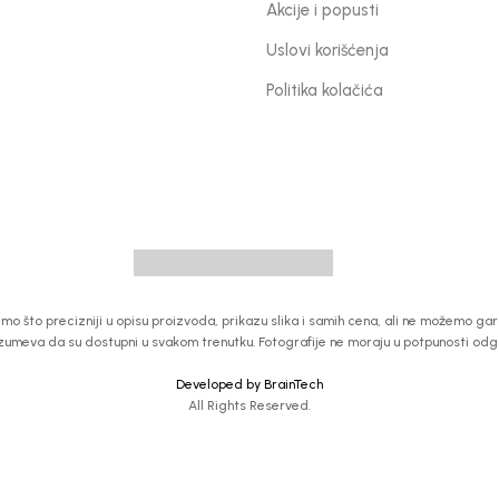
Akcije i popusti
Uslovi korišćenja
Politika kolačića
 što precizniji u opisu proizvoda, prikazu slika i samih cena, ali ne možemo garan
zumeva da su dostupni u svakom trenutku. Fotografije ne moraju u potpunosti od
Developed by BrainTech
All Rights Reserved.