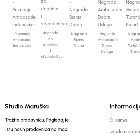
Nagrada
Priznanje
Nagrada
Nagrada
Nagra
za
Ambasade
Biznis
Ambasador
Modn
doprinos
Indonezije
Dama
Dobre
Turisti
i
Usluge
Bren
stvaralaštvo
Studio Maruška
Informacij
Tražite prodavnicu. Pogledajte
O nama
listu naših prodavnica na mapi.
Izrada i materi