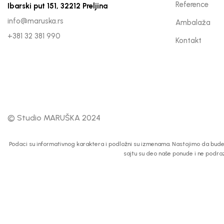
Reference
Ibarski put 151, 32212 Preljina
info@maruska.rs
Ambalaža
+381 32 381 990
Kontakt
© Studio MARUŠKA 2024
Podaci su informativnog karaktera i podložni su izmenama. Nastojimo da budemo
sajtu su deo naše ponude i ne podra