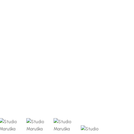
a ešarpa Tatiana
Štampana ešarpa Tatiana
8
9