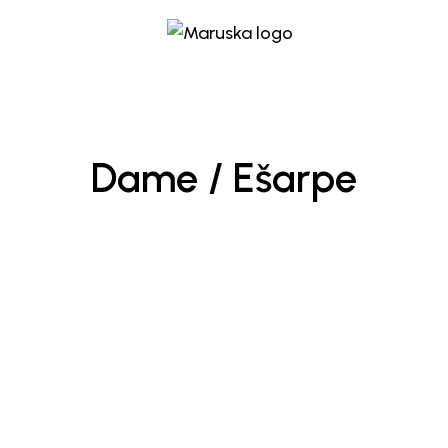
Dame / Ešarpe
Ručno rađena ešarpa Lucia
Ručno ra