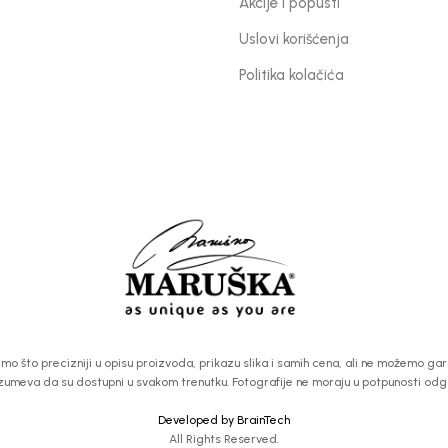
Akcije i popusti
Uslovi korišćenja
Politika kolačića
 što precizniji u opisu proizvoda, prikazu slika i samih cena, ali ne možemo garan
zumeva da su dostupni u svakom trenutku. Fotografije ne moraju u potpunosti od
Developed by BrainTech
All Rights Reserved.