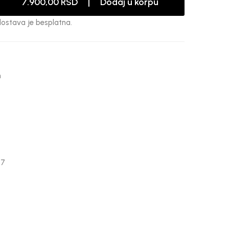
7.900,00 RSD | Dodaj u korpu
dostava je besplatna.
n
47