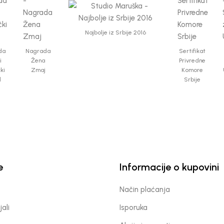
Najbolje iz Srbije 2016
da
Nagrada
Sertifikat
i
Žena
Privredne
čki
Zmaj
Komore
d
Srbije
e
Informacije o kupovini
Način plaćanja
jali
Isporuka