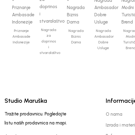
Nagrada
Priznanje
Nagrada
Nagrada
Nagra
za
Ambasade
Biznis
Ambasador
Modn
doprinos
Indonezije
Dama
Dobre
Turisti
i
Usluge
Bren
stvaralaštvo
Studio Maruška
Informacij
Tražite prodavnicu. Pogledajte
O nama
listu naših prodavnica na mapi.
Izrada i materi