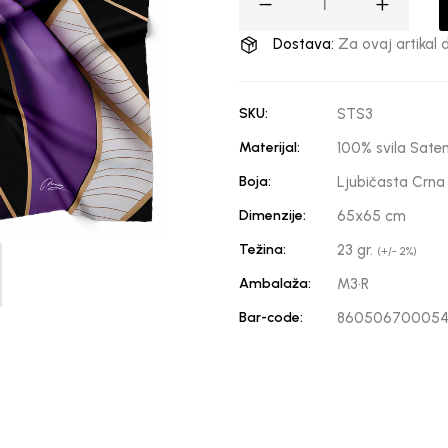
Dostava:
Za ovaj artikal 
SKU:
STS3
Materijal:
100% svila Sate
Boja:
Ljubičasta Crna
Dimenzije:
65x65 cm
Težina:
23 gr.
(+/- 2%)
Ambalaža:
M3·R
Bar-code:
86050670005