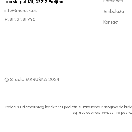
Reference
Ibarski put 151, 32212 Preljina
info@maruska.rs
Ambalaža
+381 32 381 990
Kontakt
© Studio MARUŠKA 2024
Podaci su informativnog karaktera i podložni su izmenama. Nastojimo da budemo
sajtu su deo naše ponude i ne podra