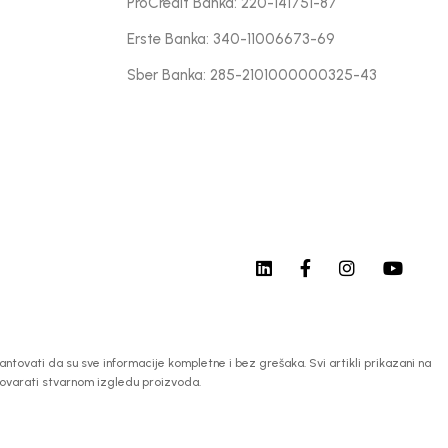
ProCredit Banka: 220-141751-87
Erste Banka: 340-11006673-69
Sber Banka: 285-2101000000325-43
tovati da su sve informacije kompletne i bez grešaka. Svi artikli prikazani na
govarati stvarnom izgledu proizvoda.