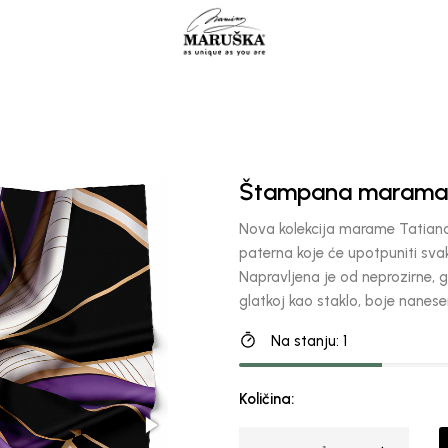
Štampana marama 
Nova kolekcija marame Tatiana 
paterna koje će upotpuniti sva
Napravljena je od neprozirne, gl
glatkoj kao staklo, boje nanese
Na stanju: 1
Količina: