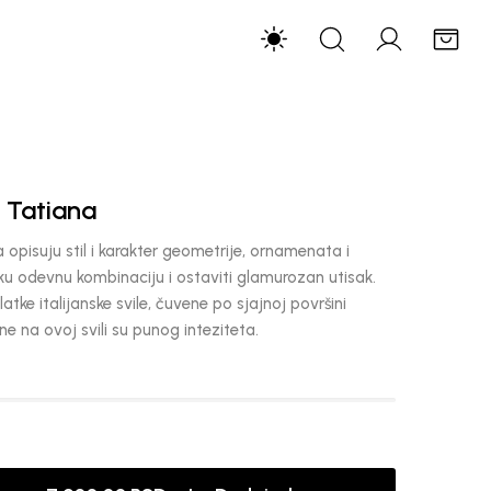
Tatiana
opisuju stil i karakter geometrije, ornamenata i
ku odevnu kombinaciju i ostaviti glamurozan utisak.
atke italijanske svile, čuvene po sjajnoj površini
ne na ovoj svili su punog inteziteta.