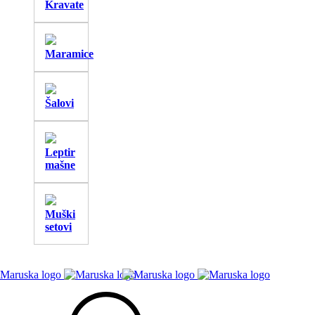
Kravate
Maramice
Šalovi
Leptir
mašne
Muški
setovi