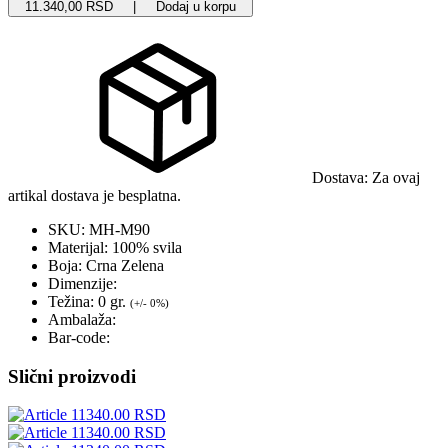
11.340,00 RSD | Dodaj u korpu
Dostava:
Za ovaj
artikal dostava je besplatna.
SKU:
MH-M90
Materijal:
100% svila
Boja:
Crna Zelena
Dimenzije:
Težina:
0 gr.
(+/- 0%)
Ambalaža:
Bar-code:
Slični proizvodi
11340.00 RSD
11340.00 RSD