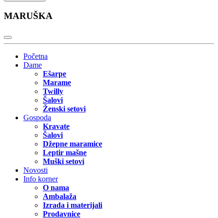
MARUŠKA
Početna
Dame
Ešarpe
Marame
Twilly
Šalovi
Ženski setovi
Gospoda
Kravate
Šalovi
Džepne maramice
Leptir mašne
Muški setovi
Novosti
Info korner
O nama
Ambalaža
Izrada i materijali
Prodavnice