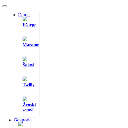
Dame
Ešarpe
Marame
Šalovi
Twilly
Ženski
setovi
Gospoda