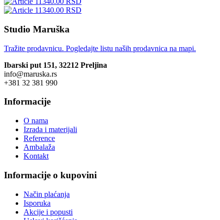
11340.00 RSD
11340.00 RSD
Studio Maruška
Tražite prodavnicu. Pogledajte listu naših prodavnica na mapi.
Ibarski put 151, 32212 Preljina
info@maruska.rs
+381 32 381 990
Informacije
O nama
Izrada i materijali
Reference
Ambalaža
Kontakt
Informacije o kupovini
Način plaćanja
Isporuka
Akcije i popusti