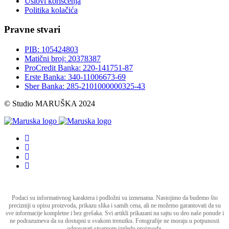
Uslovi korišćenja
Politika kolačića
Pravne stvari
PIB: 105424803
Matični broj: 20378387
ProCredit Banka: 220-141751-87
Erste Banka: 340-11006673-69
Sber Banka: 285-2101000000325-43
© Studio MARUŠKA 2024
Podaci su informativnog karaktera i podložni su izmenama. Nastojimo da budemo što
precizniji u opisu proizvoda, prikazu slika i samih cena, ali ne možemo garantovati da su
sve informacije kompletne i bez grešaka. Svi artikli prikazani na sajtu su deo naše ponude i
ne podrazumeva da su dostupni u svakom trenutku. Fotografije ne moraju u potpunosti
odgovarati stvarnom izgledu proizvoda.