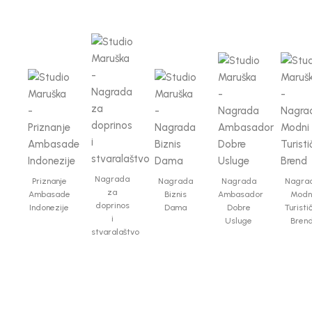
Nagrada
Priznanje
Nagrada
Nagrada
Nagra
za
Ambasade
Biznis
Ambasador
Modn
doprinos
Indonezije
Dama
Dobre
Turisti
i
Usluge
Bren
stvaralaštvo