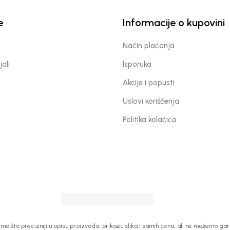
e
Informacije o kupovini
Način plaćanja
jali
Isporuka
Akcije i popusti
Uslovi korišćenja
Politika kolačića
 što precizniji u opisu proizvoda, prikazu slika i samih cena, ali ne možemo garan