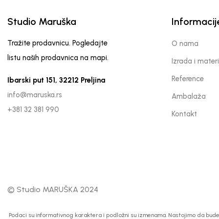
Studio Maruška
Informacij
Tražite prodavnicu. Pogledajte
O nama
listu naših prodavnica na mapi.
Izrada i materi
Reference
Ibarski put 151, 32212 Preljina
info@maruska.rs
Ambalaža
+381 32 381 990
Kontakt
© Studio MARUŠKA 2024
Podaci su informativnog karaktera i podložni su izmenama. Nastojimo da budemo