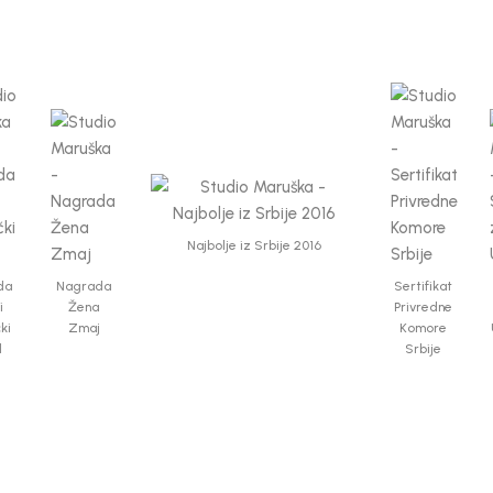
Najbolje iz Srbije 2016
da
Nagrada
Sertifikat
i
Žena
Privredne
čki
Zmaj
Komore
d
Srbije