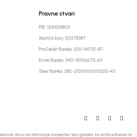
Pravne stvari
PIB: 105424803
Matični broj: 20378387
ProCredit Banka: 220-141751-87
Erste Banka: 340-11006673-69
Sber Banka: 285-2101000000325-43
tovati da su sve informacije kompletne i bez grešaka. Svi artikli prikazani na